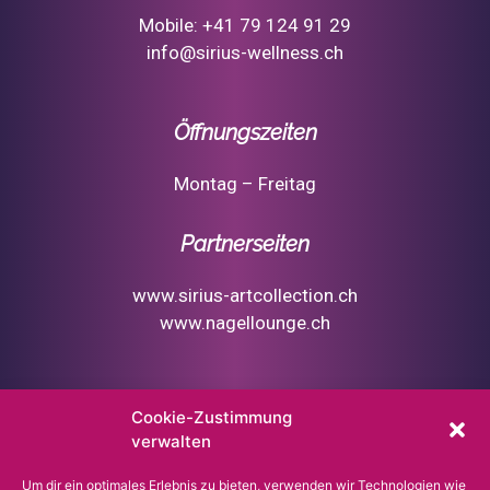
Mobile: +41 79 124 91 29
info@sirius-wellness.ch
Öffnungszeiten
Montag – Freitag
Partnerseiten
www.sirius-artcollection.ch
www.nagellounge.ch
Zögere nicht und gönne Dir etwas zum
Cookie-Zustimmung
Wohle für Deine Gesundheit
verwalten
Um dir ein optimales Erlebnis zu bieten, verwenden wir Technologien wie